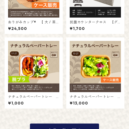
おりがみカップ® 【 大 / 茶
抗菌カウンタークロス 【グ
】【ケース販売】
レー】
¥24,500
¥1,700
入数：20枚 ケース入数：
入数：100枚
20（400）
ナチュラルペーパートレー
ナチュラルペーパートレー
【17-27】
【15-27】【ケース販売】
¥1,000
¥13,000
入数：50枚
入数：50枚 ケース入数：1
6パック（800枚）