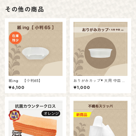
その他の商品
紙ing 【小判65】
おりがみカップ® 大用 中皿 4
0H 入
¥6,100
¥1,000
数：40枚