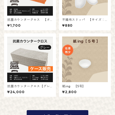
抗菌カウンタークロス 【オ
不織布スリッパ 【サイズ：2
レンジ】
7cm】 10足
¥1,700
¥880
入数：100枚
入り ホワイト・グレー
抗菌カウンタークロス【グレ
紙ing 【5号】
ー】【ケース販売】
¥24,000
¥2,800
入数：100枚 ケース入数：
16 (1600枚)