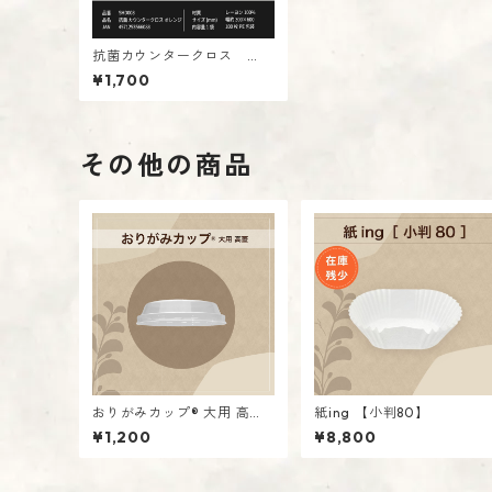
抗菌カウンタークロス
【オレンジ】
¥1,700
入数：100枚
その他の商品
おりがみカップ® 大用 高
紙ing 【小判80】
蓋
¥1,200
¥8,800
入数：40枚