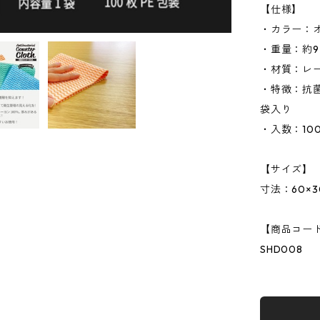
【仕様】
・カラー：
・重量：約9
・材質：レー
・特徴：抗
袋入り
・入数：100
【サイズ】
寸法：60×30
【商品コー
SHD008