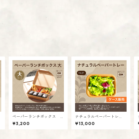
ペーパーランチボックス
ナチュラルペーパートレ
【大】
ー 【15-27】【ケース販
¥3,200
¥13,000
入数：50個
売】 入数：50枚 ケ
ース入数：16パック（800
枚）