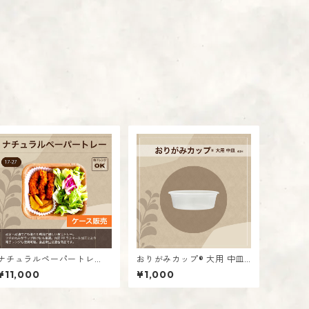
ナチュラルペーパートレ
おりがみカップ® 大用 中皿
ー 【17-27】【ケース販
40H
¥11,000
¥1,000
売】 入数：50枚 ケ
入数：40枚
ース入数：12パック（600
枚）