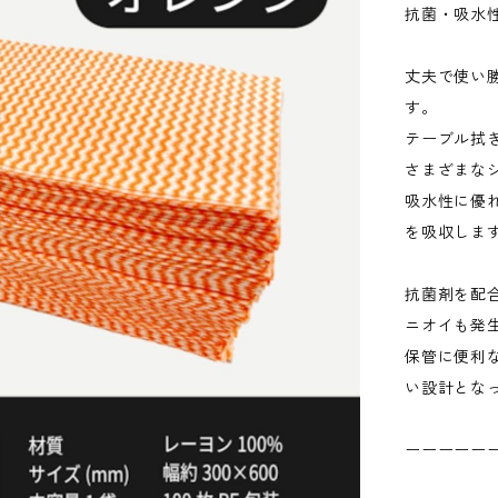
抗菌・吸水
丈夫で使い
す。
テーブル拭
さまざまな
吸水性に優
を吸収しま
抗菌剤を配
ニオイも発
保管に便利
い設計とな
ーーーーー