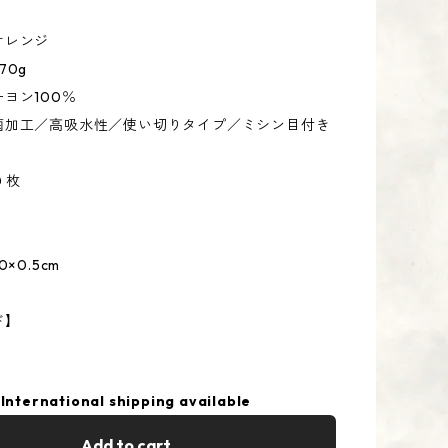
オレンジ
70g
ヨン100％
菌加工／高吸水性／使い切りタイプ／ミシン目付き
 枚
×0.5cm
ド】
International shipping available
Add to cart